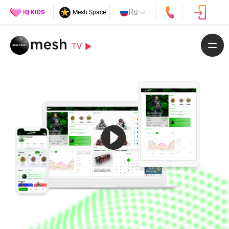
Ru
IQ KIDS
Mesh Space
TV