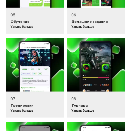
05
06
Обучение
Домашние задания
Узнать больше
Узнать больше
07
08
Тренировки
Турниры
Узнать больше
Узнать больше