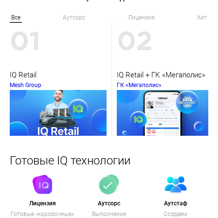
Все
Аутсорс
Лицензия
Хит
01
02
IQ Retail
IQ Retail + ГК «Мегаполис»
Mesh Group
ГК «Мегаполис»
Готовые IQ технологии
Лицензия
Аутсорс
Аутстаф
Готовые «коробочные»
Выполнение
Создаем