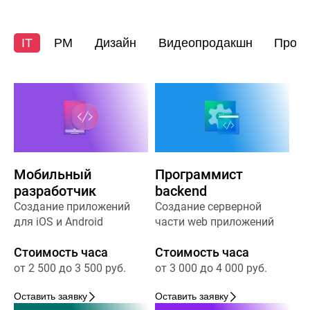
IT
PM
Дизайн
Видеопродакшн
Прод
Мобильный
Программист
разработчик
backend
Создание приложений
Создание серверной
для iOS и Android
части web приложений
Стоимость часа
Стоимость часа
от 2 500 до 3 500 руб.
от 3 000 до 4 000 руб.
Оставить заявку
Оставить заявку