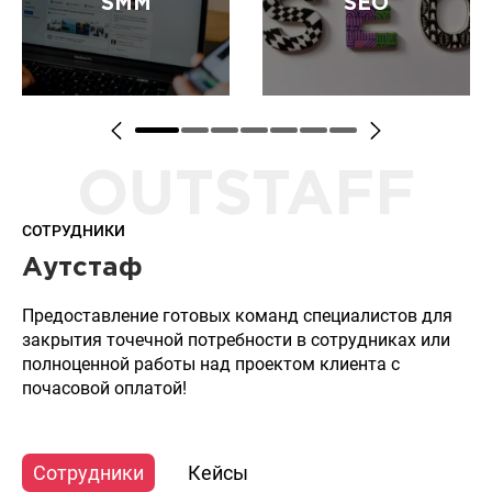
SMM
SEO
и анимация
дизайна материалов для
BTL активности
(непрямой рекламы)
Комплексное
Продвижение сайта в
продвижении вашей
поисковых системах,
OUTSTAFF
компании в социальных
поисковая оптимизация
сетях. Настройка и
и выведение в ТОП 10
СОТРУДНИКИ
ведение
Яндекса и Google
таргетированной
Аутстаф
рекламы
Предоставление готовых команд специалистов для
закрытия точечной потребности в сотрудниках или
полноценной работы над проектом клиента с
почасовой оплатой!
Сотрудники
Кейсы