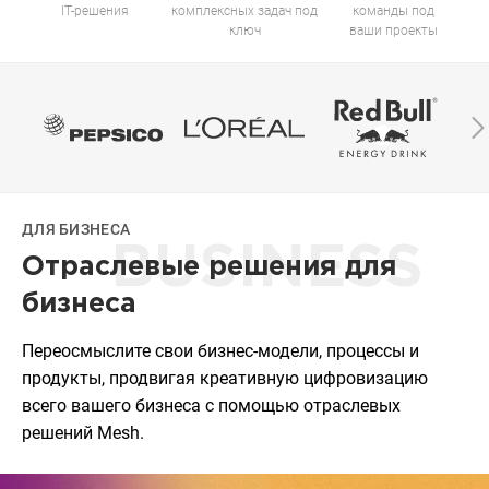
IT-решения
комплексных задач под
команды под
ключ
ваши проекты
ДЛЯ БИЗНЕСА
BUSINESS
Отраслевые решения для
бизнеса
Переосмыслите свои бизнес-модели, процессы и
продукты, продвигая креативную цифровизацию
всего вашего бизнеса с помощью отраслевых
решений Mesh.