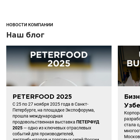
НОВОСТИ КОМПАНИИ
Наш блог
PETERFOOD 2025
Бизн
С 25 по 27 ноября 2025 года в Санкт-
Узбе
Петербурге, на площадке Экспофорума,
Корпор
прошла международная
разрабо
продовольственная выставка
ПЕТЕРФУД
стала 
2025
— одно из ключевых отраслевых
многоо
событий для производителей,
Московс
дистрибьюторов и торговых сетей России.