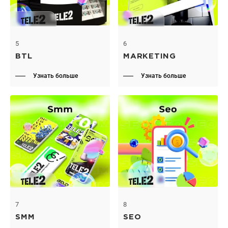
5
6
BTL
MARKETING
Узнать больше
Узнать больше
7
8
SMM
SEO