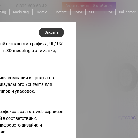
8 800 600 63 42
Вход в личный кабинет
ping
Marketing
Context
Content
SMM
SEO
SERM
Call center
 Line
Стартапы
Обучение
Лояльность
тные решения
Инвестиции в IT
Академия
Бонусы
Закрыть
й сложности: графика, UI / UX,
нг, 3D-modeling и анимация,
02
0
иля компаний и продуктов
 визуального контента для
отипов и упаковок.
ерфейсов сайтов, web сервисов
Аутсорс
Аутсорс
 в соответствии с
ифрового дизайна и
ии.