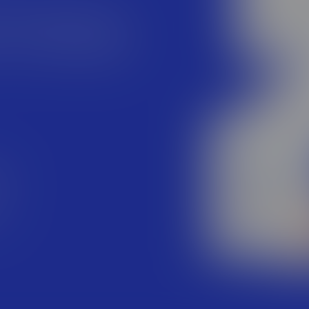
листов, помноженные на
ыт. Мы работаем с самыми
++, C#, JavaScript, PHP, Go,
Max — и постоянно расширяем
ки
ся