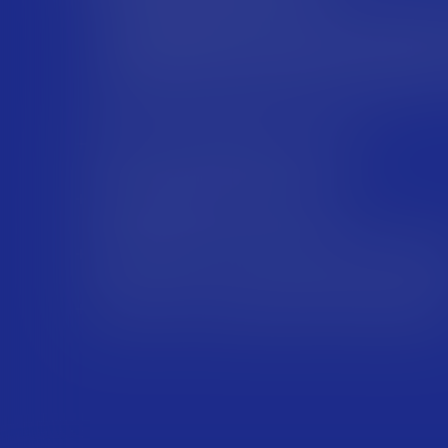
Аутсорс от MESH — это знания топовых специа
полное погружение в проект и многолетний оп
востребованными технологиями: C, Java, Python, C
.Net, React, Kotlin, NodeJS, Swift, Unity 3D, 3D 
стек.
Чёткое соблюдение сроков
Индивидуальный подход
Выгодные цены и комплексные скид
Результат, которым можно гордить