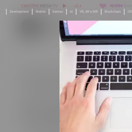
СМОТРИ
MESH
TV
IQ KIDS
Благ
Development
Mobile
Games
AI
VR, AR и MR
Blockchain
C
Лицензия
Аутсорс
Готовые IQ решения
Услуги под к
Закрыть
са: интеграция систем
ной CRM и доработка
истемы управления
АУТСОРС
ми под нужды и задачи
зация и широкие
ионала.
Аутсорс — выполнение работ любой сложности по
каждую выполненную задачу. Весь спектр digital-
ого приложения с
сектора: от разработки IT-продуктов, креативных
ругими решениями на
контента и видеопродакшена до промышленного