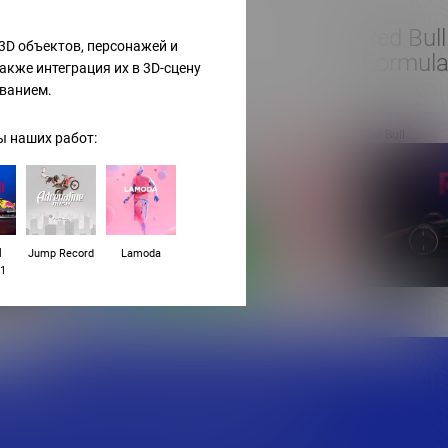
L’Oréal
Red Bull
3D объектов, персонажей и
Formula
акже интеграция их в 3D-сцену
ванием.
L’Oréal
Red Bull
 наших работ:
l
Jump Record
Lamoda
 1
крытие задачи командой экспертов по цене
те для себя мир передовых digital решений,
сти бизнеса быстро и эффективно.