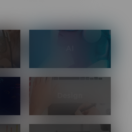
AI
Использование всего спектра
под
мощностей искусственного
и и PC с
интеллекта: работа с нейронными
nity3d и
сетями, компьютерным зрением и
Design
машинным обучением для
автоматизации процессов
изнеса:
Разработка дизайна любой
 1С,
сложности: графика, UI / UX, веб