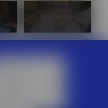
й,
Входящие и исходящие звонки,
тзывов в
холодные продажи, тех. поддержка и
о СМИ и
работа с чатом
e
Key visual
да на
Закрытие нестандартных
юч»
потребностей бизнеса.