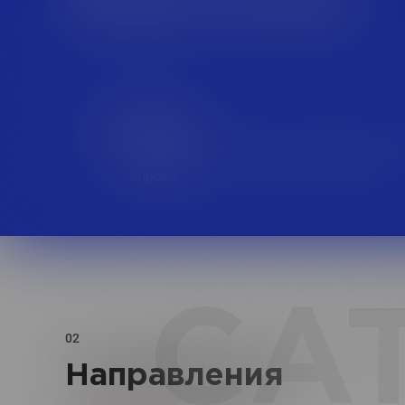
FMCG
Потребительские товары повседневног
спроса
CA
02
Направления