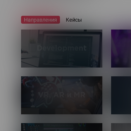
Направления
Кейсы
Development
Разработка высоконагруженных и
Разраб
масштабируемых сервисов на основе
натив
современного стека технологий, а
моби
также дальнейшее сопровождение и
Android
VR, AR и MR
развитие сайтов и приложений.
Рабо
Создание виртуальной, дополненной и