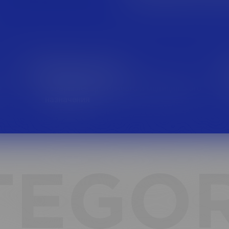
Фарм-ритейл
о
Товары лекарственного и медицинского
назначения
TEGOR