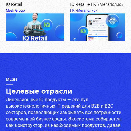
IQ Retail
IQ Retail + ГК «Мегаполис»
Mesh Group
ГК «Мегаполис»
MESH
Целевые отрасли
Лицензионные IQ продукты — это пул
высокотехнологичных IT решений для B2B и B2C
секторов, позволяющих закрывать все потребности
современной бизнес среды. Экосистема собирается,
как конструктор, из необходимых продуктов, давая