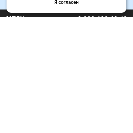
Я согласен
8 800 600 63 42
MESH
support@meshgroup.ru
Официальный партнёр SAP и Oracle.
Резидент «Сколково» и ФРИИ,
победитель акселератора СПРИНТ.
О компании
Услуги
Вступить в команду MESH
Готовые IQ
решения
Портфолио
Аутсорсинг
Блог
Аутстаффинг
Франчайзинг MESH
Политика использования cookies
Политика конфиденциальности