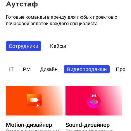
Аутстаф
Готовые команды в аренду для любых проектов с
почасовой оплатой каждого специалиста
Сотрудники
Кейсы
IT
PM
Дизайн
Видеопродакшн
Прод
Motion-дизайнер
Sound-дизайнер