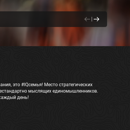
ания, это #IQсемья! Место стратегических
 нестандартно мыслящих единомышленников.
каждый день!