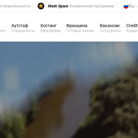
Ru
отворительность
Mesh Space
Космическая программа
Аутстаф
Хостинг
Франшиза
Вакансии
Credit
люч
Специалисты
Data-сервер
Готовый бизнес
Сотрудники
Креди