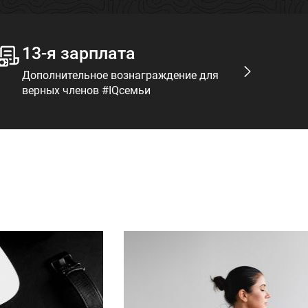
13-я зарплата
Т
Дополнительное вознаграждение для
Мо
верных членов #IQсемьи
на