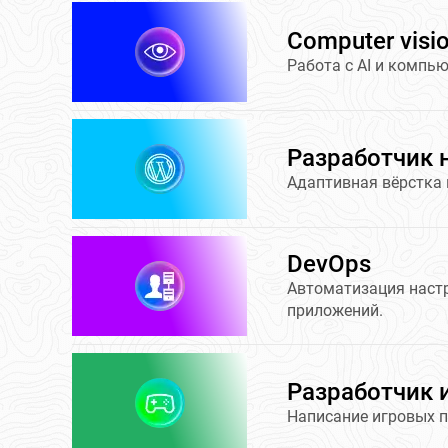
Сomputer visio
Работа с AI и компь
Разработчик 
Адаптивная вёрстка 
DevOps
Автоматизация настр
приложений.
Разработчик 
Написание игровых 