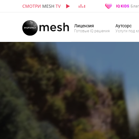
СМОТРИ
MESH
TV
IQ KIDS
Благ
Лицензия
Аутсорс
Готовые IQ решения
Услуги под к