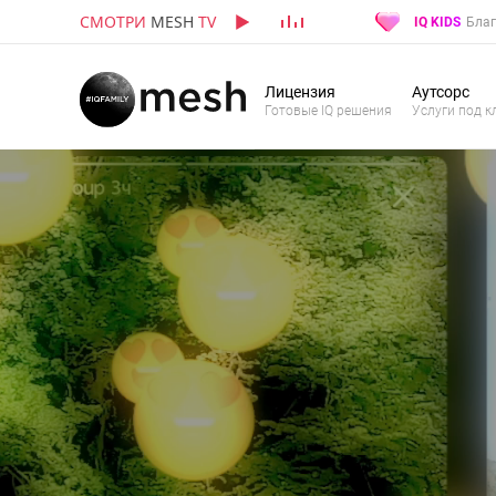
СМОТРИ
MESH
TV
IQ KIDS
Благ
Лицензия
Аутсорс
Готовые IQ решения
Услуги под к