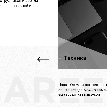
отрудников и аренда
ля эффективной и
Техника
CAREE
Наша iQсемья постоянно в
опыта всегда можно заме
желанием развиваться.