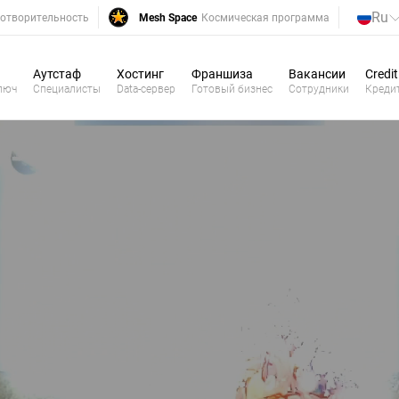
Ru
отворительность
Mesh Space
Космическая программа
Аутстаф
Хостинг
Франшиза
Вакансии
Credit
люч
Специалисты
Data-сервер
Готовый бизнес
Сотрудники
Креди