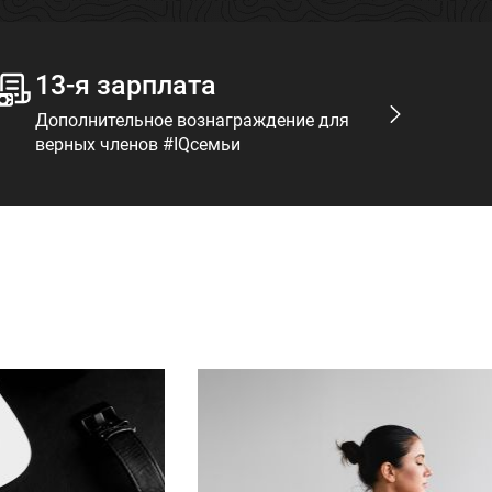
13-я зарплата
Т
Дополнительное вознаграждение для
Мо
верных членов #IQсемьи
на