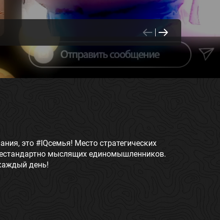
ания, это #IQсемья! Место стратегических
 нестандартно мыслящих единомышленников.
каждый день!