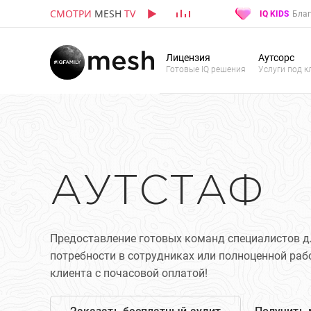
СМОТРИ
MESH
TV
IQ KIDS
Благ
Лицензия
Аутсорс
Готовые IQ решения
Услуги под к
АУТСТАФ
Предоставление готовых команд специалистов д
потребности в сотрудниках или полноценной ра
клиента с почасовой оплатой!