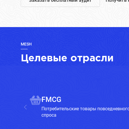
Заказать бесплатный аудит
Получить 
MESH
Целевые отрасли
FMCG
Потребительские товары повседневног
спроса