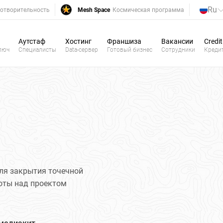
Ru
отворительность
Mesh Space
Космическая программа
Аутстаф
Хостинг
Франшиза
Вакансии
Credit
люч
Специалисты
Data-сервер
Готовый бизнес
Сотрудники
Креди
ля закрытия точечной
боты над проектом