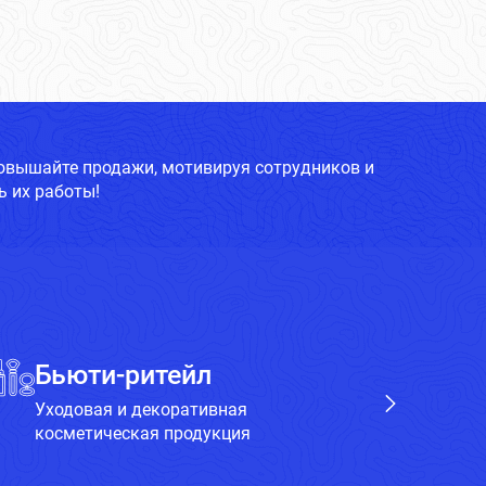
повышайте продажи, мотивируя сотрудников и
 их работы!
Бьюти-ритейл
Х
Уходовая и декоративная
Бы
косметическая продукция
пр