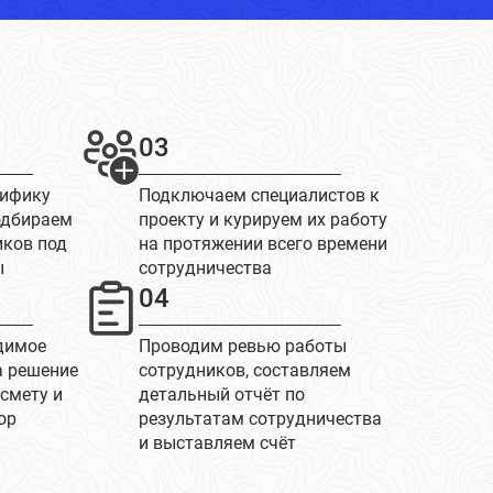
03
цифику
Подключаем специалистов к
одбираем
проекту и курируем их работу
иков под
на протяжении всего времени
ы
сотрудничества
04
димое
Проводим ревью работы
а решение
сотрудников, составляем
 смету и
детальный отчёт по
ор
результатам сотрудничества
и выставляем счёт