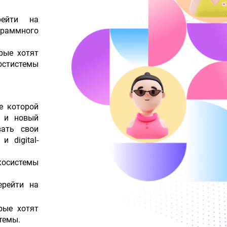
рейти на
граммного
рые хотят
стистемы
зе которой
и и новый
вать свои
и digital-
косистемы
ерейти на
рые хотят
темы.