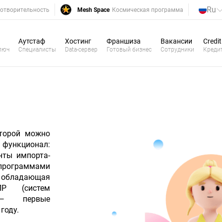
Ru
отворительность
Mesh Space
Космическая программа
Аутстаф
Хостинг
Франшиза
Вакансии
Credit
люч
Специалисты
Data-сервер
Готовый бизнес
Сотрудники
Креди
оторой можно
функционал:
нты импорта-
программами
, обладающая
Р (систем
) — первые
году.