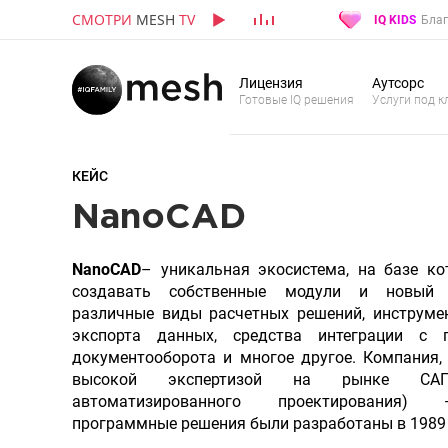
СМОТРИ
MESH
TV
IQ KIDS
Благ
Лицензия
Аутсорс
Готовые IQ решения
Услуги под к
КЕЙС
NanoCAD
NanoCAD
– уникальная экосистема, на базе к
создавать собственные модули и новый 
различные виды расчетных решений, инструме
экспорта данных, средства интеграции с 
документооборота и многое другое. Компания
высокой экспертизой на рынке САП
автоматизированного проектирования
программные решения были разработаны в 1989 