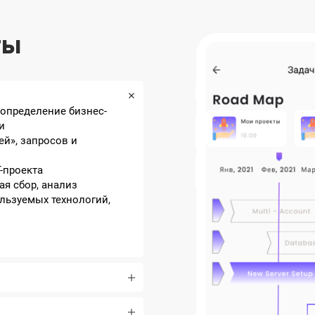
ты
 определение бизнес-
и
ей», запросов и
-проекта
ая сбор, анализ
ользуемых технологий,