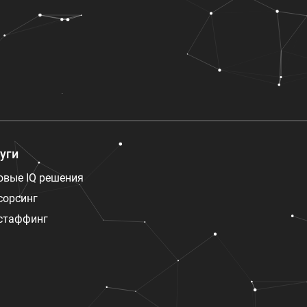
уги
овые IQ решения
сорсинг
стаффинг