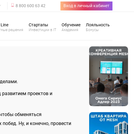
8 800 600 63 42
Вход в личный кабинет
 Line
Стартапы
Обучение
Лояльность
тные решения
Инвестиции в IT
Академия
Бонусы
еделами.
 развитием проектов и
 чтобы обменяться
обед. Ну, и конечно, провести