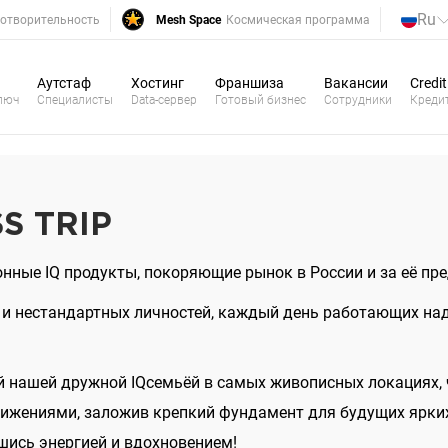
Ru
отворительность
Mesh Space
Космическая программа
Аутстаф
Хостинг
Франшиза
Вакансии
Credit
люч
Специалисты
Data-сервер
Готовый бизнес
Сотрудники
Креди
S TRIP
онные IQ продукты, покоряющие рынок в России и за её пр
 и нестандартных личностей, каждый день работающих над
ей нашей дружной IQсемьёй в самых живописных локациях,
жениями, заложив крепкий фундамент для будущих ярких п
ись энергией и вдохновением!