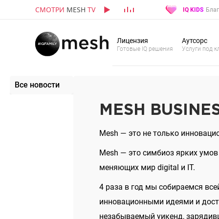
СМОТРИ
MESH
TV
IQ KIDS
Благ
Лицензия
Аутсорс
Готовые IQ решения
Услуги под к
Все новости
MESH BUSINES
Mesh — это не только инноваци
Mesh — это симбиоз ярких умов
меняющих мир digital и IT.
4 раза в год мы собираемся вс
инновационными идеями и дости
незабываемый уикенд, зарядивш