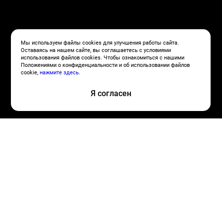
Мы используем файлы cookies для улучшения работы сайта.
Оставаясь на нашем сайте, вы соглашаетесь с условиями
использования файлов cookies. Чтобы ознакомиться с нашими
Положениями о конфиденциальности и об использовании файлов
cookie,
нажмите здесь
.
Я согласен
ОБРАТНАЯ СВЯЗЬ
Оставить заявку
Привлекайте лучших специалистов для работы над
вашими проектами по релевантной цене