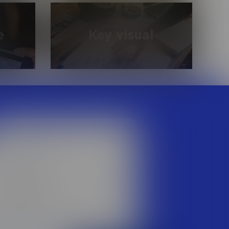
й,
Входящие и исходящие звонки,
тзывов в
холодные продажи, тех. поддержка и
о СМИ и
работа с чатом
e
Key visual
да на
Закрытие нестандартных
юч»
потребностей бизнеса.