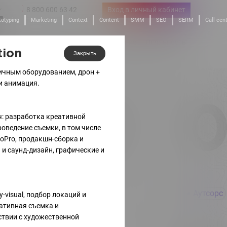
8 800 600 63 42
Вход в личный кабинет
totyping
Marketing
Context
Content
SMM
SEO
SERM
Call cen
 Line
Стартапы
Обучение
Лояльность
тные решения
Инвестиции в IT
Академия
Бонусы
tion
Закрыть
ичным оборудованием, дрон +
и анимация.
02
0
ч: разработка креативной
роведение съемки, в том числе
oPro, продакшн-сборка и
и саунд-дизайн, графические и
Аутсорс
Аутсорс
-visual, подбор локаций и
ативная съемка и
ствии с художественной