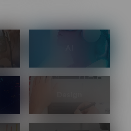
AI
Использование всего спектра
под
мощностей искусственного
и и PC с
интеллекта: работа с нейронными
nity3d и
сетями, компьютерным зрением и
Design
машинным обучением для
автоматизации процессов
изнеса:
Разработка дизайна любой
 1С,
сложности: графика, UI / UX, веб