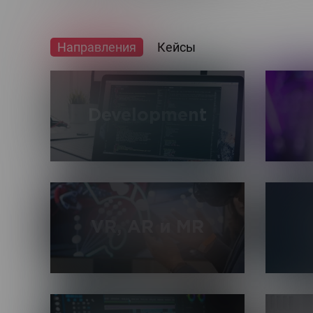
Направления
Кейсы
Development
Разработка высоконагруженных и
Разраб
масштабируемых сервисов на основе
натив
современного стека технологий, а
моби
также дальнейшее сопровождение и
Android
VR, AR и MR
развитие сайтов и приложений.
Рабо
Создание виртуальной, дополненной и