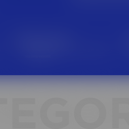
Фарм-ритейл
о
Товары лекарственного и медицинского
назначения
TEGOR