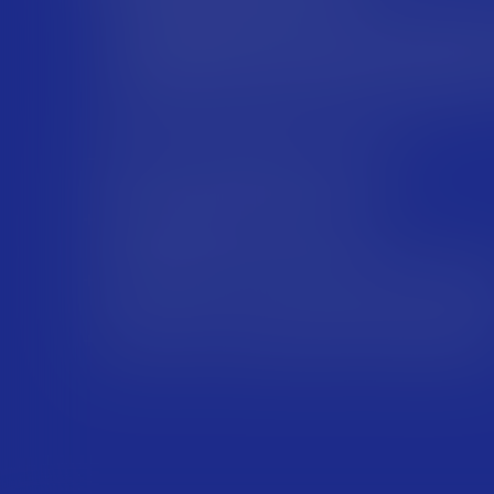
Аутсорс от MESH — это знания топовых специа
полное погружение в проект и многолетний оп
востребованными технологиями: C, Java, Python, C
.Net, React, Kotlin, NodeJS, Swift, Unity 3D, 3D 
стек.
Чёткое соблюдение сроков
Индивидуальный подход
Выгодные цены и комплексные скид
Результат, которым можно гордить