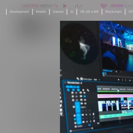
СМОТРИ
MESH
TV
IQ KIDS
Благ
Development
Mobile
Games
AI
VR, AR и MR
Blockchain
C
Лицензия
Аутсорс
Готовые IQ решения
Услуги под к
Закрыть
ности: графика, UI / UX,
-modeling и анимация,
мпаний и продуктов
АУТСОРС
ьного контента для
и упаковок.
Аутсорс — выполнение работ любой сложности по
ов сайтов, web сервисов
каждую выполненную задачу. Весь спектр digital-
тветствии с
сектора: от разработки IT-продуктов, креативных
ого дизайна и
контента и видеопродакшена до промышленного