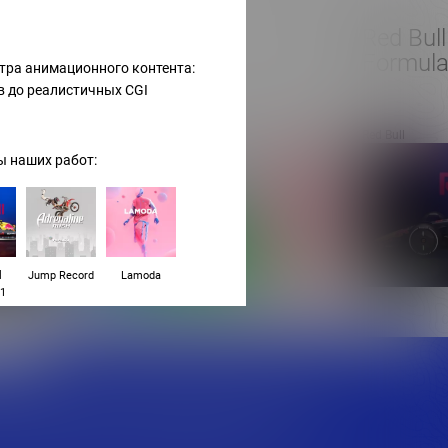
L’Oréal
Red Bull
Formula
тра анимационного контента:
в до реалистичных CGI
L’Oréal
Red Bull
 наших работ:
l
Jump Record
Lamoda
 1
крытие задачи командой экспертов по цене
те для себя мир передовых digital решений,
сти бизнеса быстро и эффективно.