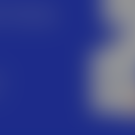
листов, помноженные на
ыт. Мы работаем с самыми
++, C#, JavaScript, PHP, Go,
Max — и постоянно расширяем
ки
ся