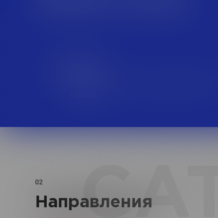
FMCG
Потребительские товары повседневног
спроса
CA
02
Направления